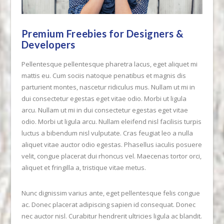
Premium Freebies for Designers &
Developers
Pellentesque pellentesque pharetra lacus, eget aliquet mi
mattis eu. Cum sociis natoque penatibus et magnis dis
parturient montes, nascetur ridiculus mus. Nullam ut mi in
dui consectetur egestas eget vitae odio. Morbi ut ligula
arcu. Nullam ut mi in dui consectetur egestas eget vitae
odio. Morbi ut ligula arcu. Nullam eleifend nisl facilisis turpis
luctus a bibendum nisl vulputate. Cras feugiat leo a nulla
aliquet vitae auctor odio egestas. Phasellus iaculis posuere
velit, congue placerat dui rhoncus vel. Maecenas tortor orci,
aliquet et fringilla a, tristique vitae metus.
VIEW POST
Nunc dignissim varius ante, eget pellentesque felis congue
ac. Donec placerat adipiscing sapien id consequat. Donec
nec auctor nisl. Curabitur hendrerit ultricies ligula ac blandit.