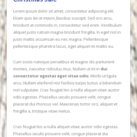
Lorem ipsum dolor sit amet, consectetur adipiscing elit.
Etiam quis
leo at mauris faucibus
suscipit. Sed orci arcu,
tincidunt at commodo in, consectetur sed enim. Vestibulum
aliquet justo rutrum magna tincidunt fringilla. In eget nisl in
justo mattis accumsan eu nec magna. Pellentesque
pellentesque pharetra lacus, eget aliquet mi mattis eu.
Cum sociis natoque penatibus et magnis dis parturient
montes, nascetur ridiculus mus. Nullam ut mi in
dui
consectetur egestas eget vitae odio
. Morbi ut ligula
arcu. Nullam eleifend nisl facilisis turpis luctus a bibendum
nisl vulputate. Cras feugiat leo a nulla aliquet vitae auctor
VIEW POST
odio egestas. Phasellus iaculis posuere velit, congue
placerat dui rhoncus vel. Maecenas tortor orci, aliquet et
fringilla a, tristique vitae metus.
Cras feugiat leo a nulla aliquet vitae auctor odio egestas.
Phasellus iaculis posuere velit, congue placerat dui