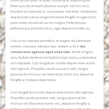
Lorem ipsum dolor sit amet, consectetur adipiscing elit.
Etiam quis
leo at mauris faucibus
suscipit. Sed orci arcu,
tincidunt at commodo in, consectetur sed enim. Vestibulum
aliquet justo rutrum magna tincidunt fringilla. In eget nisl in
justo mattis accumsan eu nec magna. Pellentesque
pellentesque pharetra lacus, eget aliquet mi mattis eu.
Cum sociis natoque penatibus et magnis dis parturient
montes, nascetur ridiculus mus. Nullam ut mi in
dui
consectetur egestas eget vitae odio
. Morbi ut ligula
arcu. Nullam eleifend nisl facilisis turpis luctus a bibendum
VIEW POST
nisl vulputate. Cras feugiat leo a nulla aliquet vitae auctor
odio egestas. Phasellus iaculis posuere velit, congue
placerat dui rhoncus vel. Maecenas tortor orci, aliquet et
fringilla a, tristique vitae metus.
Cras feugiat leo a nulla aliquet vitae auctor odio egestas.
Phasellus iaculis posuere velit, congue placerat dui
rhoncus vel. Maecenas tortor orci, aliquet et fringilla a,