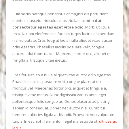
Cum sociis natoque penatibus et magnis dis parturient
montes, nascetur ridiculus mus. Nullam ut mi in
dui
consectetur egestas eget vitae odio
. Morbi ut ligula
arcu. Nullam eleifend nisl facilisis turpis luctus a bibendum
nisl vulputate. Cras feugiat leo a nulla aliquet vitae auctor
VIEW POST
odio egestas. Phasellus iaculis posuere velit, congue
placerat dui rhoncus vel. Maecenas tortor orci, aliquet et
fringilla a, tristique vitae metus.
Cras feugiat leo a nulla aliquet vitae auctor odio egestas.
Phasellus iaculis posuere velit, congue placerat dui
rhoncus vel. Maecenas tortor orci, aliquet et fringilla a,
tristique vitae metus. Nunc dignissim varius ante, eget
pellentesque felis congue ac. Donec placerat adipiscing
sapien id consequat. Donec nec auctor nisl. Curabitur
hendrerit ultricies ligula ac blandit. Praesent non vulputate
turpis. In est nibh, fermentum eget malesuada ut,
ultrices ac
lacus
.