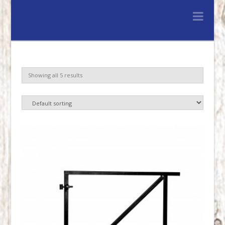
Lenferink
Nav
Hout
&
Showing all 5 results
Handelsonderne