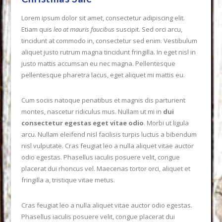
Lorem ipsum dolor sit amet, consectetur adipiscing elit.
Etiam quis
leo at mauris faucibus
suscipit. Sed orci arcu,
tincidunt at commodo in, consectetur sed enim. Vestibulum
aliquet justo rutrum magna tincidunt fringilla. In eget nisl in
justo mattis accumsan eu nec magna. Pellentesque
pellentesque pharetra lacus, eget aliquet mi mattis eu.
Cum sociis natoque penatibus et magnis dis parturient
montes, nascetur ridiculus mus. Nullam ut mi in
dui
consectetur egestas eget vitae odio
. Morbi ut ligula
arcu. Nullam eleifend nisl facilisis turpis luctus a bibendum
nisl vulputate. Cras feugiat leo a nulla aliquet vitae auctor
VIEW POST
odio egestas. Phasellus iaculis posuere velit, congue
placerat dui rhoncus vel. Maecenas tortor orci, aliquet et
fringilla a, tristique vitae metus.
Cras feugiat leo a nulla aliquet vitae auctor odio egestas.
Phasellus iaculis posuere velit, congue placerat dui