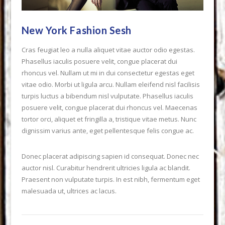
New York Fashion Sesh
Cras feugiat leo a nulla aliquet vitae auctor odio egestas.
Phasellus iaculis posuere velit, congue placerat dui
rhoncus vel. Nullam ut mi in dui consectetur egestas eget
vitae odio. Morbi ut ligula arcu. Nullam eleifend nisl facilisis
turpis luctus a bibendum nisl vulputate. Phasellus iaculis
posuere velit, congue placerat dui rhoncus vel. Maecenas
tortor orci, aliquet et fringilla a, tristique vitae metus. Nunc
dignissim varius ante, eget pellentesque felis congue ac.
Donec placerat adipiscing sapien id consequat. Donec nec
auctor nisl. Curabitur hendrerit ultricies ligula ac blandit.
Praesent non vulputate turpis. In est nibh, fermentum eget
VIEW POST
malesuada ut, ultrices ac lacus.