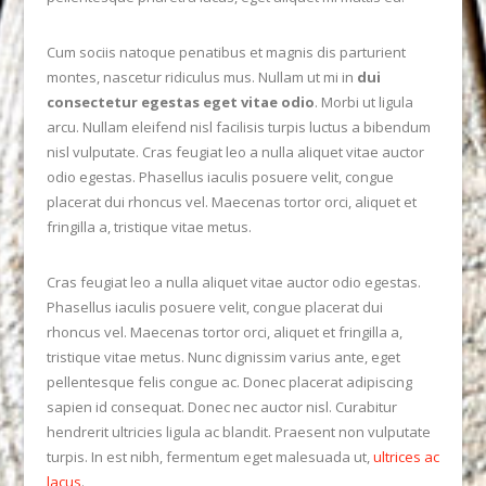
Cum sociis natoque penatibus et magnis dis parturient
montes, nascetur ridiculus mus. Nullam ut mi in
dui
consectetur egestas eget vitae odio
. Morbi ut ligula
arcu. Nullam eleifend nisl facilisis turpis luctus a bibendum
nisl vulputate. Cras feugiat leo a nulla aliquet vitae auctor
VIEW POST
odio egestas. Phasellus iaculis posuere velit, congue
placerat dui rhoncus vel. Maecenas tortor orci, aliquet et
fringilla a, tristique vitae metus.
Cras feugiat leo a nulla aliquet vitae auctor odio egestas.
Phasellus iaculis posuere velit, congue placerat dui
rhoncus vel. Maecenas tortor orci, aliquet et fringilla a,
tristique vitae metus. Nunc dignissim varius ante, eget
pellentesque felis congue ac. Donec placerat adipiscing
sapien id consequat. Donec nec auctor nisl. Curabitur
hendrerit ultricies ligula ac blandit. Praesent non vulputate
turpis. In est nibh, fermentum eget malesuada ut,
ultrices ac
lacus
.